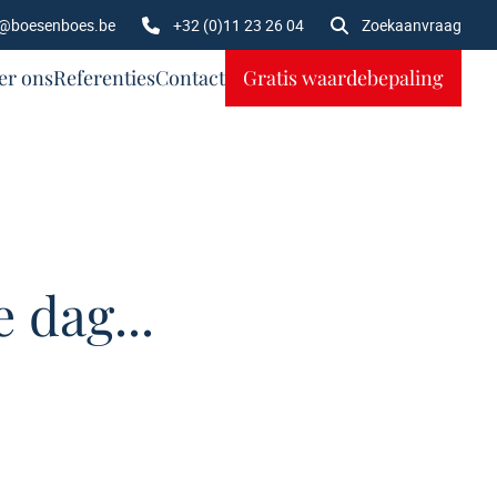
o@boesenboes.be
+32 (0)11 23 26 04
Zoekaanvraag
er ons
Referenties
Contact
Gratis waardebepaling
 dag...