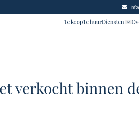
inf
Te koop
Te huur
Diensten
Ov
et verkocht binnen de