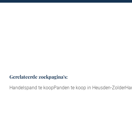
Gerelateerde zoekpagina's
:
Handelspand te koop
Panden te koop in Heusden-Zolder
Han