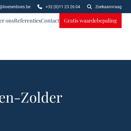
o@boesenboes.be
+32 (0)11 23 26 04
Zoekaanvraag
er ons
Referenties
Contact
Gratis waardebepaling
den-Zolder