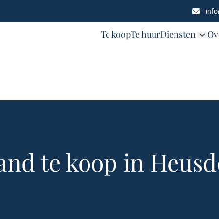
inf
Te koop
Te huur
Diensten
Ov
nd te koop in Heus