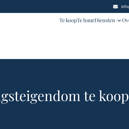
inf
Te koop
Te huur
Diensten
Ov
gsteigendom te koop 