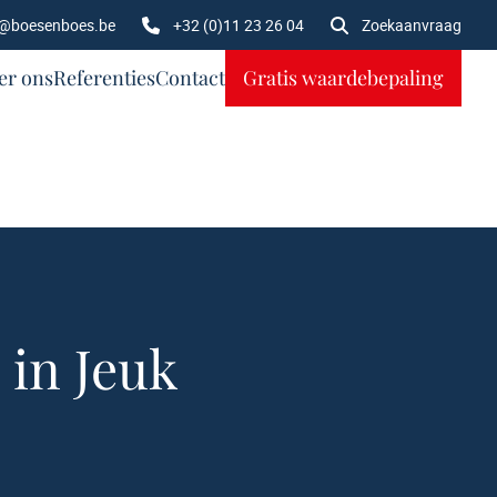
o@boesenboes.be
+32 (0)11 23 26 04
Zoekaanvraag
er ons
Referenties
Contact
Gratis waardebepaling
in Jeuk