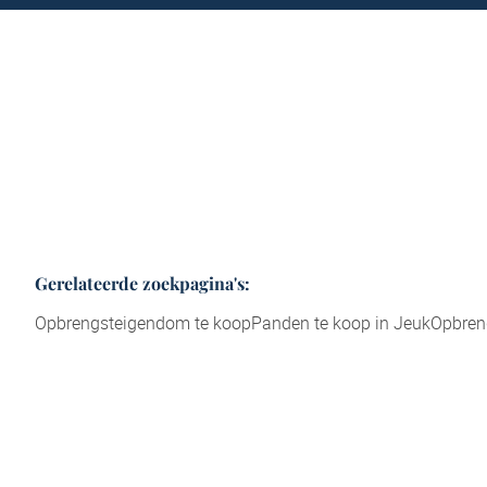
Gerelateerde zoekpagina's
:
Opbrengsteigendom te koop
Panden te koop in Jeuk
Opbren