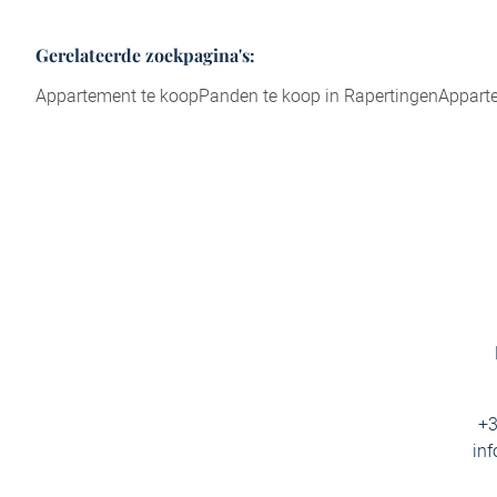
Gerelateerde zoekpagina's
:
Appartement te koop
Panden te koop in Rapertingen
Apparte
+3
in