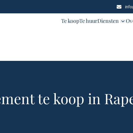
inf
Te koop
Te huur
Diensten
Ov
ment te koop in Rap