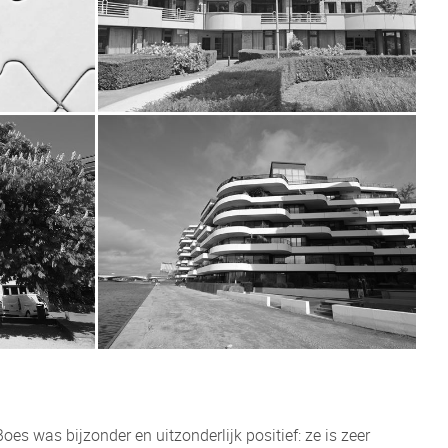
oes was bijzonder en uitzonderlijk positief: ze is zeer