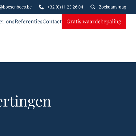
o@boesenboes.be
+32 (0)11 23 26 04
Zoekaanvraag
er ons
Referenties
Contact
Gratis waardebepaling
ertingen