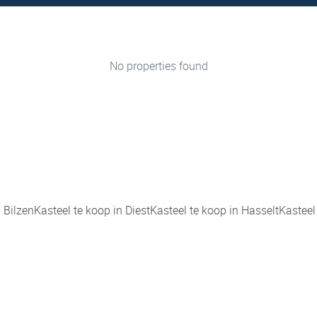
No properties found
 Bilzen
Kasteel te koop in Diest
Kasteel te koop in Hasselt
Kasteel