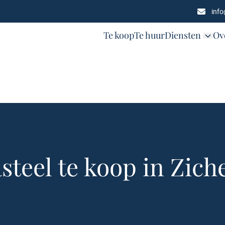
inf
Te koop
Te huur
Diensten
Ov
steel te koop in Zic