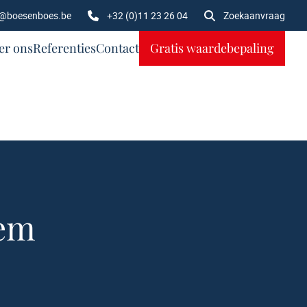
o@boesenboes.be
+32 (0)11 23 26 04
Zoekaanvraag
er ons
Referenties
Contact
Gratis waardebepaling
hem