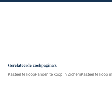
Gerelateerde zoekpagina's
:
Kasteel te koop
Panden te koop in Zichem
Kasteel te koop in