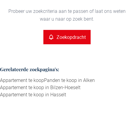
Type
Appartement
Probeer uw zoekcriteria aan te passen of laat ons weten
Zoekopdracht
Sorteer op
Remove
waar u naar op zoek bent.
Meer criteria
Zoekopdracht
Min. budget
Gerelateerde zoekpagina's
:
Appartement te koop
Panden te koop in Alken
Max. budget
Appartement te koop in Bilzen-Hoeselt
Appartement te koop in Hasselt
Zoeken