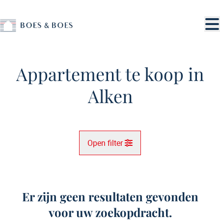
Ga naar hoofdinhoud
Appartement te koop in
Alken
Open filter
Gemeente
Alken (3570)
Er zijn geen resultaten gevonden
Remove
Kaartweergave
voor uw zoekopdracht.