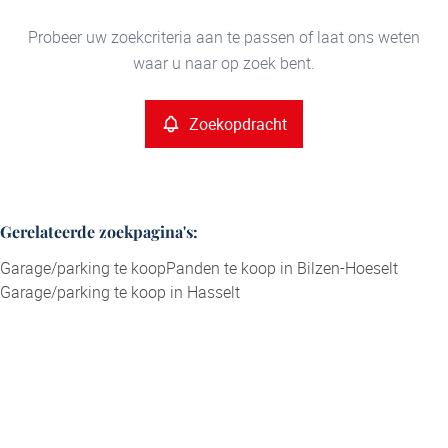
Type
Garage/parking
Probeer uw zoekcriteria aan te passen of laat ons weten
Zoekopdracht
Sorteer op
Remove
waar u naar op zoek bent.
Meer criteria
Zoekopdracht
Min. budget
Gerelateerde zoekpagina's
:
Garage/parking te koop
Panden te koop in Bilzen-Hoeselt
Max. budget
Garage/parking te koop in Hasselt
Zoeken