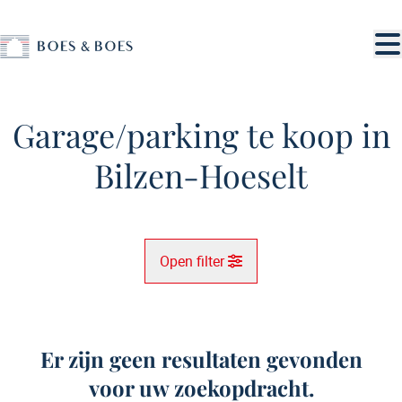
Ga naar hoofdinhoud
Garage/parking te koop in
Bilzen-Hoeselt
Open filter
Gemeente
Bilzen-Hoeselt (3730)
Er zijn geen resultaten gevonden
Remove
Kaartweergave
voor uw zoekopdracht.