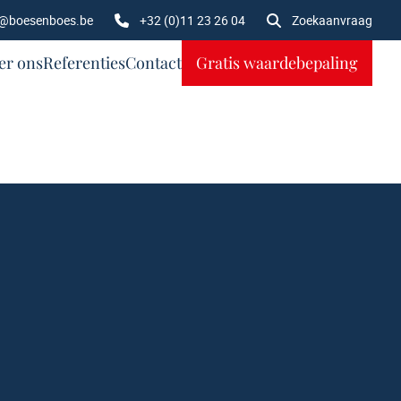
o@boesenboes.be
+32 (0)11 23 26 04
Zoekaanvraag
er ons
Referenties
Contact
Gratis waardebepaling