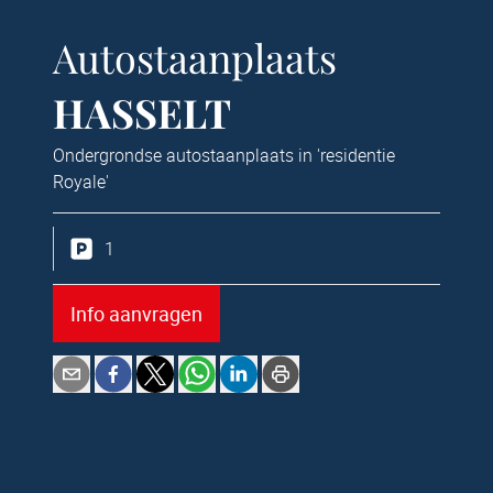
Autostaanplaats
HASSELT
Ondergrondse autostaanplaats in 'residentie
Royale'
1
Info aanvragen