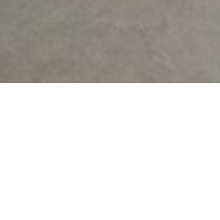
Omschrijving
Deze ondergrondse autostaanplaats is gelegen op de -1 van
Leopoldplein te Hasselt.
Op wandelafstand van het centrum van Hasselt met al haar f