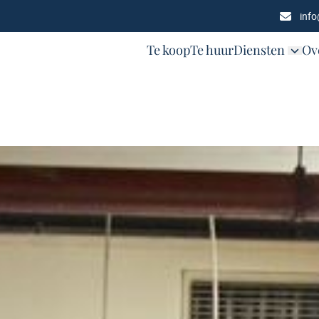
inf
Te koop
Te huur
Diensten
Ov