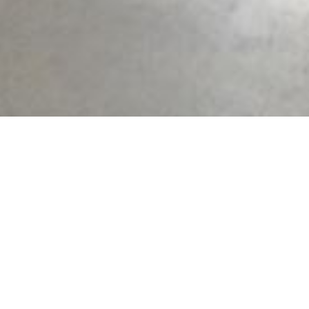
Algemene informa
 'Residentie Royale' op het
Omgeving
Verdieping
aciliteiten.
Aantal parkeerplaatsen