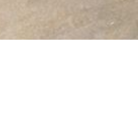
Omschrijving
Deze ondergrondse garagebox is gelegen op de -1 van 'Resi
Capucienenstraat te Hasselt.
Op wandelafstand van het centrum van Hasselt met al haar f
Invalswegen zijn gemakkelijk bereikbaar, winkels, JESSA zi
openbaar vervoer op wandelafstand.