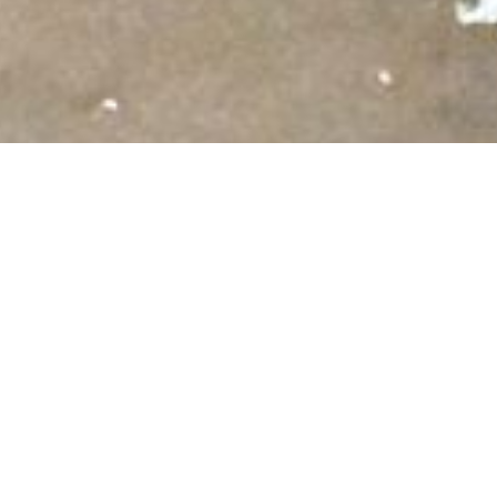
dentie Oidipoes' in de
aciliteiten.
ekenhuis, scholen en