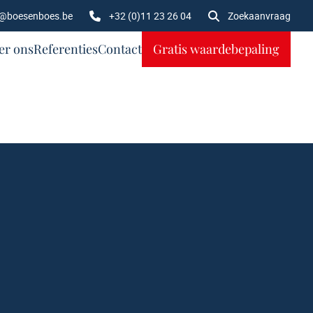
o@boesenboes.be
+32 (0)11 23 26 04
Zoekaanvraag
er ons
Referenties
Contact
Gratis waardebepaling