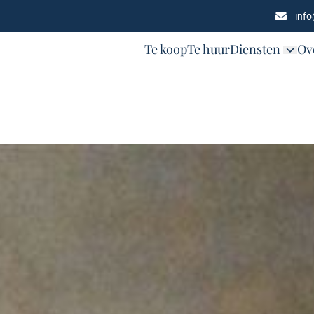
inf
Te koop
Te huur
Diensten
Ov