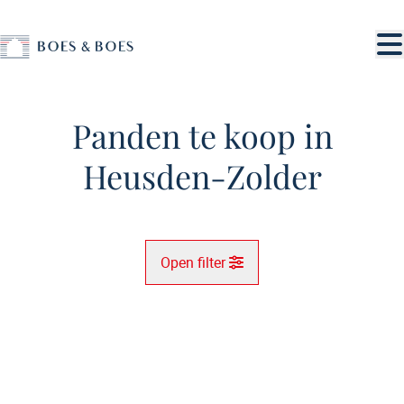
Ga naar hoofdinhoud
Panden te koop in
Heusden-Zolder
Open filter
Gemeente
Heusden-Zolder (3550)
Remove
Kaartweergave