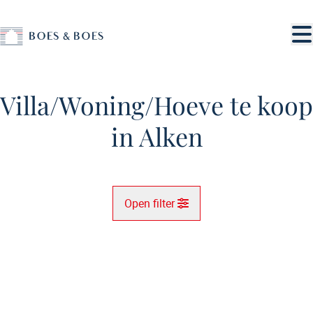
Ga naar hoofdinhoud
Villa/Woning/Hoeve te koop
in Alken
Open filter
Gemeente
Alken (3570)
Remove
Kaartweergave